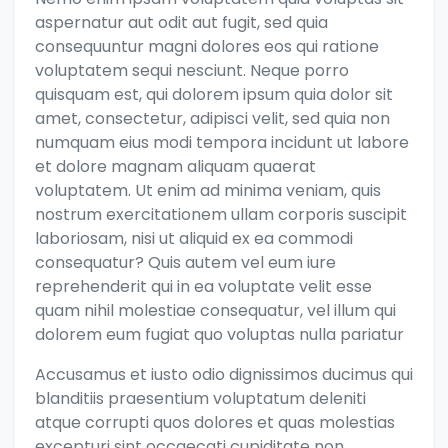
aspernatur aut odit aut fugit, sed quia
consequuntur magni dolores eos qui ratione
voluptatem sequi nesciunt. Neque porro
quisquam est, qui dolorem ipsum quia dolor sit
amet, consectetur, adipisci velit, sed quia non
numquam eius modi tempora incidunt ut labore
et dolore magnam aliquam quaerat
voluptatem. Ut enim ad minima veniam, quis
nostrum exercitationem ullam corporis suscipit
laboriosam, nisi ut aliquid ex ea commodi
consequatur? Quis autem vel eum iure
reprehenderit qui in ea voluptate velit esse
quam nihil molestiae consequatur, vel illum qui
dolorem eum fugiat quo voluptas nulla pariatur
Accusamus et iusto odio dignissimos ducimus qui
blanditiis praesentium voluptatum deleniti
atque corrupti quos dolores et quas molestias
excepturi sint occaecati cupiditate non