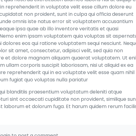
n reprehenderit in voluptate velit esse cillum dolore eu
cupidatat non proident, sunt in culpa qui officia deserunt
s unde omnis iste natus error sit voluptatem accusantium
ue ipsa quae ab illo inventore veritatis et quasi
. Nemo enim ipsam voluptatem quia voluptas sit aspernat
ni dolores eos qui ratione voluptatem sequi nesciunt. Neq
r sit amet, consectetur, adipisci velit, sed quia non
re et dolore magnam aliquam quaerat voluptatem. Ut en
ullam corporis suscipit laboriosam, nisi ut aliquid ex ea
 reprehenderit qui in ea voluptate velit esse quam nihil
um fugiat quo voluptas nulla pariatur
ui blanditiis praesentium voluptatum deleniti atque
uri sint occaecati cupiditate non provident, similique sun
d est laborum et dolorum fuga. Et harum quidem rerum facili
login to post a comment.