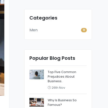
Categories
Men
11
Popular Blog Posts
Top Five Common
Prejudices About
Business.
26th Nov
Why Is Business So
Famous?