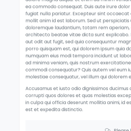
ea commodo consequat. Duis aute irure dolor i
fugiat nulla pariatur. Excepteur sint occaecat 
mollit anim id est laborum. Sed ut perspiciati
doloremque laudantium, totam rem aperiam, eaq
architecto beatae vitae dicta sunt explicabo
aut odit aut fugit, sed quia consequuntur mag
porro quisquam est, qui dolorem ipsum quia dolo
numquam eius modi tempora incidunt ut labo
ad minima veniam, quis nostrum exercitationem 
commodi consequatur? Quis autem vel eum iure
molestiae consequatur, vel illum qui dolorem e
Accusamus et iusto odio dignissimos ducimus q
corrupti quos dolores et quas molestias except
in culpa qui officia deserunt mollitia animi, i
est et expedita distinctio.
Please 