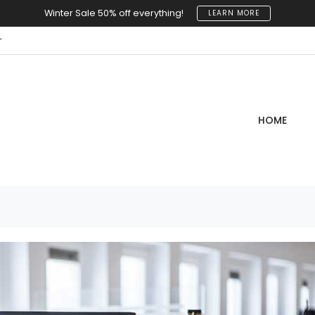
Winter Sale 50% off everything!
LEARN MORE
T
HOME