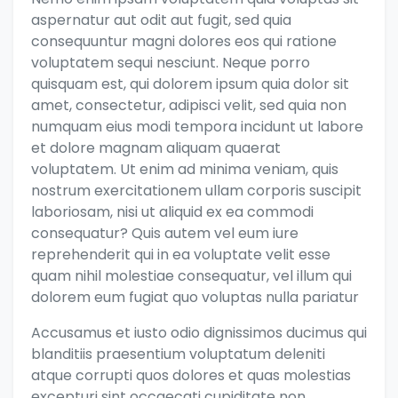
aspernatur aut odit aut fugit, sed quia
consequuntur magni dolores eos qui ratione
voluptatem sequi nesciunt. Neque porro
quisquam est, qui dolorem ipsum quia dolor sit
amet, consectetur, adipisci velit, sed quia non
numquam eius modi tempora incidunt ut labore
et dolore magnam aliquam quaerat
voluptatem. Ut enim ad minima veniam, quis
nostrum exercitationem ullam corporis suscipit
laboriosam, nisi ut aliquid ex ea commodi
consequatur? Quis autem vel eum iure
reprehenderit qui in ea voluptate velit esse
quam nihil molestiae consequatur, vel illum qui
dolorem eum fugiat quo voluptas nulla pariatur
Accusamus et iusto odio dignissimos ducimus qui
blanditiis praesentium voluptatum deleniti
atque corrupti quos dolores et quas molestias
excepturi sint occaecati cupiditate non