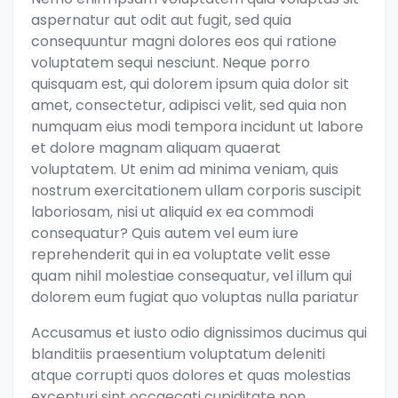
aspernatur aut odit aut fugit, sed quia
consequuntur magni dolores eos qui ratione
voluptatem sequi nesciunt. Neque porro
quisquam est, qui dolorem ipsum quia dolor sit
amet, consectetur, adipisci velit, sed quia non
numquam eius modi tempora incidunt ut labore
et dolore magnam aliquam quaerat
voluptatem. Ut enim ad minima veniam, quis
nostrum exercitationem ullam corporis suscipit
laboriosam, nisi ut aliquid ex ea commodi
consequatur? Quis autem vel eum iure
reprehenderit qui in ea voluptate velit esse
quam nihil molestiae consequatur, vel illum qui
dolorem eum fugiat quo voluptas nulla pariatur
Accusamus et iusto odio dignissimos ducimus qui
blanditiis praesentium voluptatum deleniti
atque corrupti quos dolores et quas molestias
excepturi sint occaecati cupiditate non