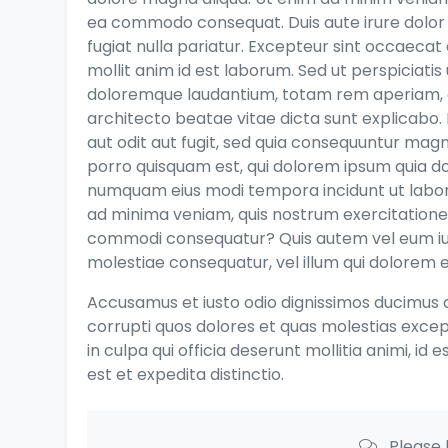
ea commodo consequat. Duis aute irure dolor i
fugiat nulla pariatur. Excepteur sint occaecat 
mollit anim id est laborum. Sed ut perspiciati
doloremque laudantium, totam rem aperiam, eaq
architecto beatae vitae dicta sunt explicabo
aut odit aut fugit, sed quia consequuntur mag
porro quisquam est, qui dolorem ipsum quia dolo
numquam eius modi tempora incidunt ut labo
ad minima veniam, quis nostrum exercitationem 
commodi consequatur? Quis autem vel eum iure
molestiae consequatur, vel illum qui dolorem e
Accusamus et iusto odio dignissimos ducimus q
corrupti quos dolores et quas molestias except
in culpa qui officia deserunt mollitia animi, i
est et expedita distinctio.
Please 