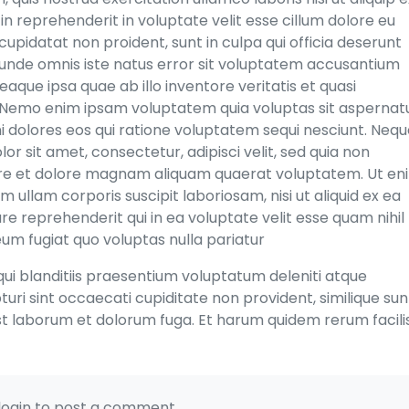
n reprehenderit in voluptate velit esse cillum dolore eu
cupidatat non proident, sunt in culpa qui officia deserunt
s unde omnis iste natus error sit voluptatem accusantium
ue ipsa quae ab illo inventore veritatis et quasi
. Nemo enim ipsam voluptatem quia voluptas sit aspernat
ni dolores eos qui ratione voluptatem sequi nesciunt. Neq
r sit amet, consectetur, adipisci velit, sed quia non
re et dolore magnam aliquam quaerat voluptatem. Ut en
ullam corporis suscipit laboriosam, nisi ut aliquid ex ea
 reprehenderit qui in ea voluptate velit esse quam nihil
um fugiat quo voluptas nulla pariatur
ui blanditiis praesentium voluptatum deleniti atque
uri sint occaecati cupiditate non provident, similique sun
d est laborum et dolorum fuga. Et harum quidem rerum facili
login to post a comment.