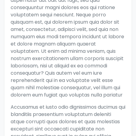
aspernatur aut odit aut fugit, sed quia
consequuntur magni dolores eos qui ratione
voluptatem sequi nesciunt. Neque porro
quisquam est, qui dolorem ipsum quia dolor sit
amet, consectetur, adipisci velit, sed quia non
numquam eius modi tempora incidunt ut labore
et dolore magnam aliquam quaerat
voluptatem. Ut enim ad minima veniam, quis
nostrum exercitationem ullam corporis suscipit
laboriosam, nisi ut aliquid ex ea commodi
consequatur? Quis autem vel eum iure
reprehenderit qui in ea voluptate velit esse
quam nihil molestiae consequatur, vel illum qui
dolorem eum fugiat quo voluptas nulla pariatur
Accusamus et iusto odio dignissimos ducimus qui
blanditiis praesentium voluptatum deleniti
atque corrupti quos dolores et quas molestias
excepturi sint occaecati cupiditate non