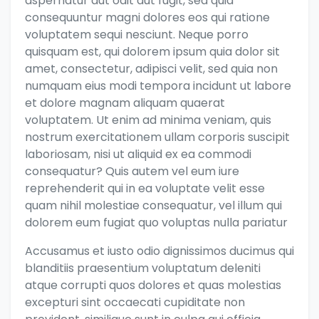
aspernatur aut odit aut fugit, sed quia
consequuntur magni dolores eos qui ratione
voluptatem sequi nesciunt. Neque porro
quisquam est, qui dolorem ipsum quia dolor sit
amet, consectetur, adipisci velit, sed quia non
numquam eius modi tempora incidunt ut labore
et dolore magnam aliquam quaerat
voluptatem. Ut enim ad minima veniam, quis
nostrum exercitationem ullam corporis suscipit
laboriosam, nisi ut aliquid ex ea commodi
consequatur? Quis autem vel eum iure
reprehenderit qui in ea voluptate velit esse
quam nihil molestiae consequatur, vel illum qui
dolorem eum fugiat quo voluptas nulla pariatur
Accusamus et iusto odio dignissimos ducimus qui
blanditiis praesentium voluptatum deleniti
atque corrupti quos dolores et quas molestias
excepturi sint occaecati cupiditate non